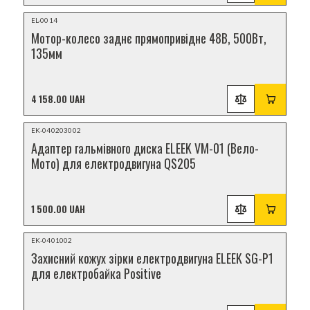
НОВИНКА
EL-0014
Мотор-колесо заднє прямопривідне 48В, 500Вт,
135мм
4 158.00 UAH
Відеоогляд
EK-040203002
НОВИНКА
Адаптер гальмівного диска ELEEK VM-01 (Вело-
Мото) для електродвигуна QS205
1 500.00 UAH
НОВИНКА
EK-0401002
Захисний кожух зірки електродвигуна ELEEK SG-P1
для електробайка Positive