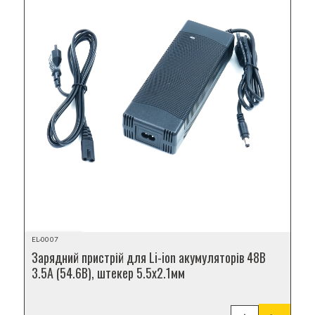
НОВИНКА
EL-0007
Зарядний пристрій для Li-ion акумуляторів 48В
3.5А (54.6В), штекер 5.5x2.1мм