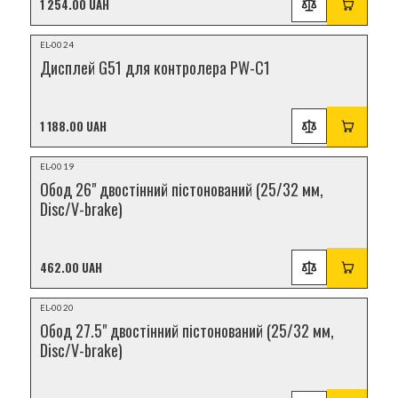
1 254.00 UAH
НОВИНКА
EL-0024
Дисплей G51 для контролера PW-C1
1 188.00 UAH
НОВИНКА
EL-0019
Обод 26" двостінний пістонований (25/32 мм,
Disc/V-brake)
462.00 UAH
НОВИНКА
EL-0020
Обод 27.5" двостінний пістонований (25/32 мм,
Disc/V-brake)