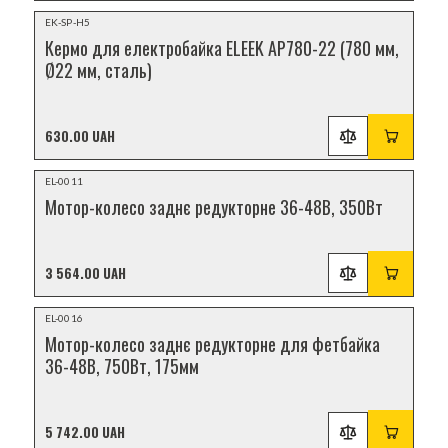
НОВИНКА
EK-SP-H5
Кермо для електробайка ELEEK AP780-22 (780 мм,
Ø22 мм, сталь)
630.00 UAH
Відеоогляд
EL-0011
НОВИНКА
Мотор-колесо заднє редукторне 36-48В, 350Вт
3 564.00 UAH
Відеоогляд
EL-0016
НОВИНКА
Мотор-колесо заднє редукторне для фетбайка
36-48В, 750Вт, 175мм
5 742.00 UAH