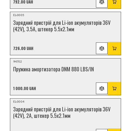
792.00 UAH
НОВИНКА
EL-0005
Зарядний пристрій для Li-ion акумуляторів 36V
(42V), 3.5A, штекер 5.5x2.1мм
726.00 UAH
НОВИНКА
94702
Пружина амортизатора DNM 880 LBS/IN
1 000.00 UAH
НОВИНКА
EL-0004
Зарядний пристрій для Li-ion акумуляторів 36V
(42V), 2A, штекер 5.5x2.1мм