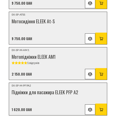
9 750.00 UAH
НОВИНКА
EK-SP-ATSS
Мотосидіння ELEEK At-S
9 750.00 UAH
НОВИНКА
EK-SP-M-AM1
Мотопідніжки ELEEK AM1
1 відгуків
2 150.00 UAH
Відеоогляд
EK-SP-M-PFPA2
НОВИНКА
Підніжки для пасажира ELEEK PFP A2
1 620.00 UAH