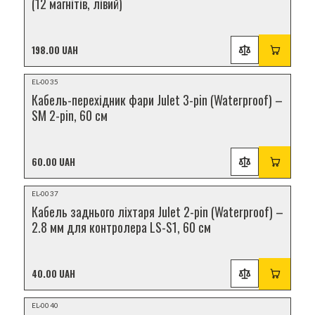
(12 магнітів, лівий)
198.00 UAH
НОВИНКА
EL-0035
Кабель-перехідник фари Julet 3-pin (Waterproof) –
SM 2-pin, 60 см
60.00 UAH
НОВИНКА
EL-0037
Кабель заднього ліхтаря Julet 2-pin (Waterproof) –
2.8 мм для контролера LS-S1, 60 см
40.00 UAH
НОВИНКА
EL-0040