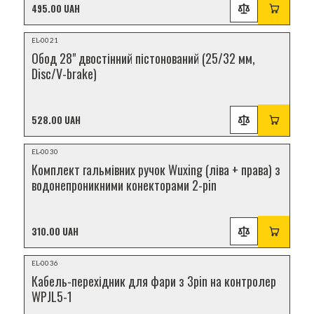
495.00 UAH
НОВИНКА
EL-0021
Обод 28" двостінний пістонований (25/32 мм,
Disc/V-brake)
528.00 UAH
НОВИНКА
EL-0030
Комплект гальмівних ручок Wuxing (ліва + права) з
водонепроникними конекторами 2-pin
310.00 UAH
НОВИНКА
EL-0036
Кабель-перехідник для фари з 3pin на контролер
WPJL5-1