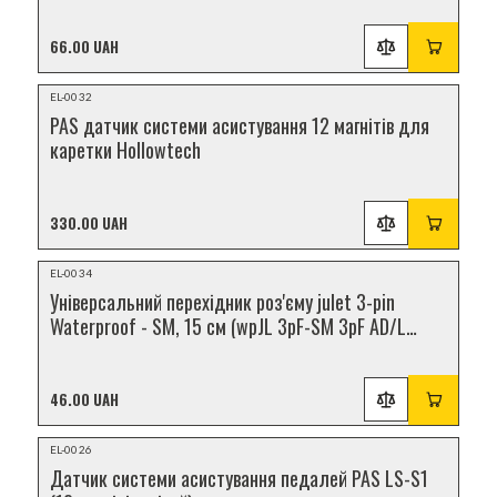
66.00 UAH
НОВИНКА
EL-0032
PAS датчик системи асистування 12 магнітів для
каретки Hollowtech
330.00 UAH
НОВИНКА
EL-0034
Універсальний перехідник роз'єму julet 3-pin
Waterproof - SM, 15 см (wpJL 3pF-SM 3pF AD/L
15cm)
46.00 UAH
НОВИНКА
EL-0026
Датчик системи асистування педалей PAS LS-S1