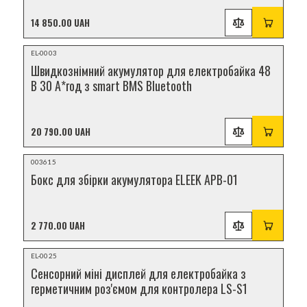
14 850.00 UAH
Відеоогляд
EL-0003
НОВИНКА
Швидкознімний акумулятор для електробайка 48
В 30 А*год з smart BMS Bluetooth
20 790.00 UAH
Відеоогляд
003615
НОВИНКА
Бокс для збірки акумулятора ELEEK APB-01
2 770.00 UAH
Відеоогляд
EL-0025
НОВИНКА
Сенсорний міні дисплей для електробайка з
герметичним роз'ємом для контролера LS-S1