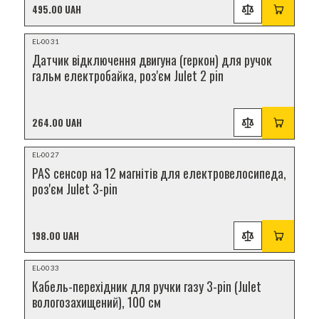
495.00 UAH
НОВИНКА
EL-0031
Датчик відключення двигуна (геркон) для ручок
гальм електробайка, роз'єм Julet 2 pin
264.00 UAH
НОВИНКА
EL-0027
PAS сенсор на 12 магнітів для електровелосипеда,
роз'єм Julet 3-pin
198.00 UAH
НОВИНКА
EL-0033
Кабель-перехідник для ручки газу 3-pin (Julet
вологозахищений), 100 см