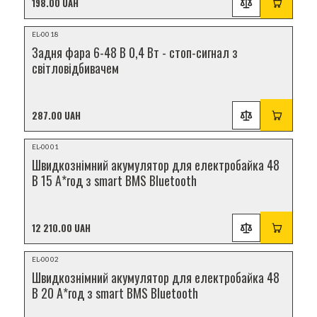
198.00 UAH
Відеоогляд
EL-0018
НОВИНКА
Задня фара 6-48 В 0,4 Вт - стоп-сигнал з
світловідбивачем
287.00 UAH
Відеоогляд
EL-0001
НОВИНКА
Швидкознімний акумулятор для електробайка 48
В 15 А*год з smart BMS Bluetooth
12 210.00 UAH
Відеоогляд
EL-0002
НОВИНКА
Швидкознімний акумулятор для електробайка 48
В 20 А*год з smart BMS Bluetooth