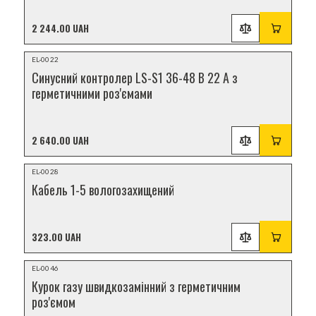
2 244.00 UAH
Відеоогляд
EL-0022
НОВИНКА
Синусний контролер LS-S1 36-48 В 22 А з
герметичними роз'ємами
2 640.00 UAH
Відеоогляд
EL-0028
НОВИНКА
Кабель 1-5 вологозахищений
323.00 UAH
Відеоогляд
EL-0046
НОВИНКА
Курок газу швидкозамінний з герметичним
роз'ємом