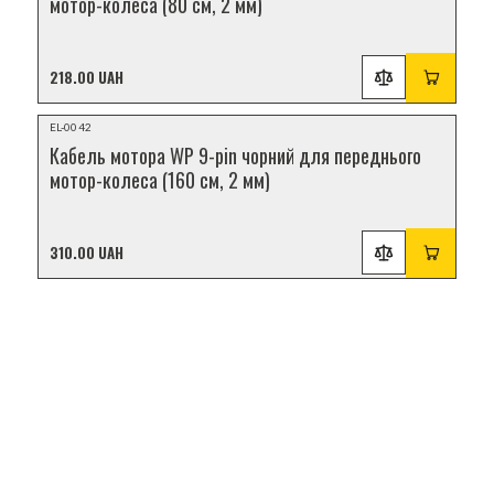
мотор-колеса (80 см, 2 мм)
218.00 UAH
НОВИНКА
EL-0042
Кабель мотора WP 9-pin чорний для переднього
мотор-колеса (160 см, 2 мм)
310.00 UAH