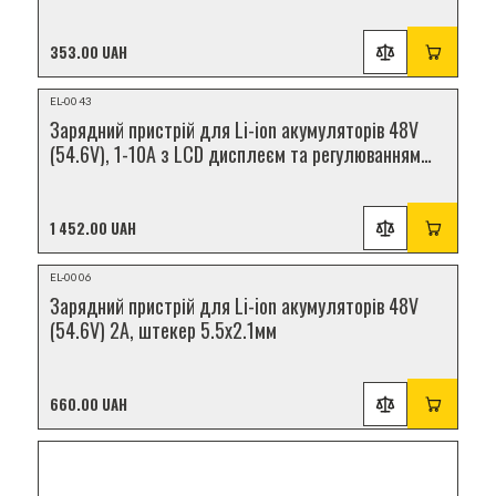
353.00 UAH
НОВИНКА
EL-0043
Зарядний пристрій для Li-ion акумуляторів 48V
(54.6V), 1-10A з LCD дисплеєм та регулюванням
струму
1 452.00 UAH
НОВИНКА
EL-0006
Зарядний пристрій для Li-ion акумуляторів 48V
(54.6V) 2A, штекер 5.5x2.1мм
660.00 UAH