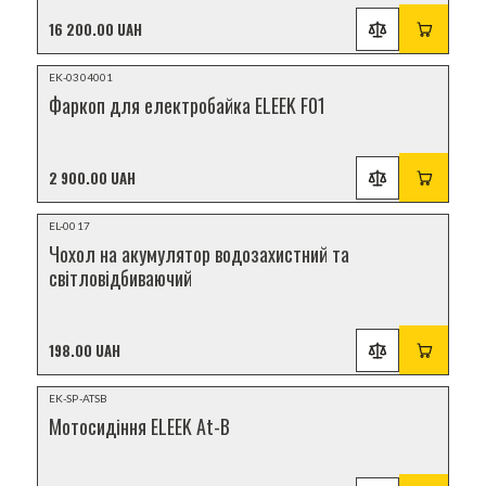
16 200.00 UAH
НОВИНКА
EK-0304001
Фаркоп для електробайка ELEEK F01
2 900.00 UAH
НОВИНКА
EL-0017
Чохол на акумулятор водозахистний та
світловідбиваючий
198.00 UAH
НОВИНКА
EK-SP-ATSB
Мотосидіння ELEEK At-B