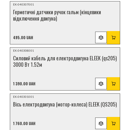
НОВИНКА
EK-040307001
Герметичні датчики ручок гальм (кінцевики
відключення двигуна)
495.00 UAH
НОВИНКА
EK-040308001
Силовий кабель для електродвигуна ELEEK (qs205)
3000 Вт 1.52м
1 390.00 UAH
НОВИНКА
EK-040301001
Вісь електродвигуна (мотор-колеса) ELEEK (QS205)
1 760.00 UAH