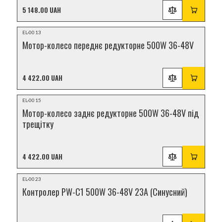
5 148.00 UAH
НОВИНКА
EL-0013
Мотор-колесо переднє редукторне 500W 36-48V
4 422.00 UAH
НОВИНКА
EL-0015
Мотор-колесо заднє редукторне 500W 36-48V під
трещітку
4 422.00 UAH
НОВИНКА
EL-0023
Контролер PW-C1 500W 36-48V 23A (Синусний)