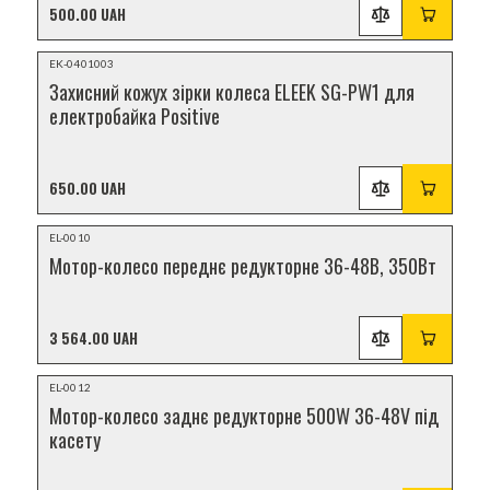
500.00 UAH
НОВИНКА
EK-0401003
Захисний кожух зірки колеса ELEEK SG-PW1 для
електробайка Positive
650.00 UAH
НОВИНКА
EL-0010
Мотор-колесо переднє редукторне 36-48В, 350Вт
3 564.00 UAH
НОВИНКА
EL-0012
Мотор-колесо заднє редукторне 500W 36-48V під
касету