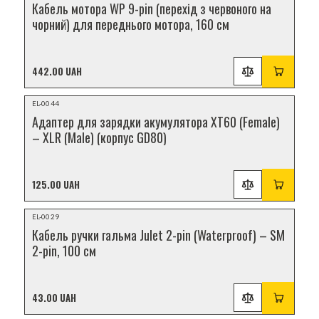
Кабель мотора WP 9-pin (перехід з червоного на
чорний) для переднього мотора, 160 см
442.00 UAH
НОВИНКА
EL-0044
Адаптер для зарядки акумулятора XT60 (Female)
– XLR (Male) (корпус GD80)
125.00 UAH
НОВИНКА
EL-0029
Кабель ручки гальма Julet 2-pin (Waterproof) – SM
2-pin, 100 см
43.00 UAH