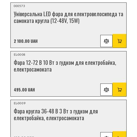
Відеоогляд
000573
НОВИНКА
Універсальна LED фара для електровелосипеда та
самоката кругла (12-48V, 15W)
2 100.00 UAH
Відеоогляд
EL-0008
НОВИНКА
Фара 12-72 В 10 Вт з гудком для електробайка,
електросамоката
495.00 UAH
Відеоогляд
EL-0009
НОВИНКА
Фара кругла 36-48 В 3 Вт з гудком для
електробайка, електросамоката