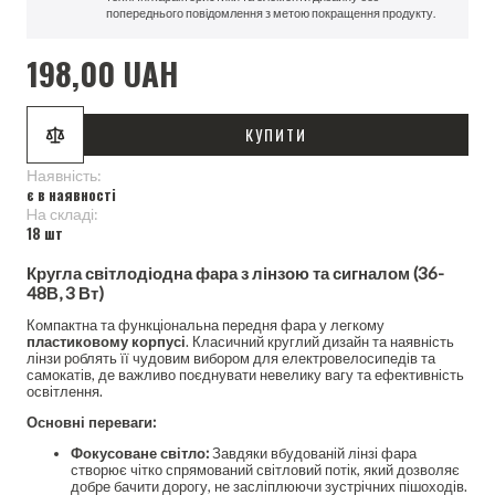
попереднього повідомлення з метою покращення продукту.
198,00 UAH
КУПИТИ
Наявність:
є в наявності
Hа складі:
18 шт
Кругла світлодіодна фара з лінзою та сигналом (36-
48В, 3 Вт)
Компактна та функціональна передня фара у легкому
пластиковому корпусі
. Класичний круглий дизайн та наявність
лінзи роблять її чудовим вибором для електровелосипедів та
самокатів, де важливо поєднувати невелику вагу та ефективність
освітлення.
Основні переваги:
Фокусоване світло:
Завдяки вбудованій лінзі фара
створює чітко спрямований світловий потік, який дозволяє
добре бачити дорогу, не засліплюючи зустрічних пішоходів.