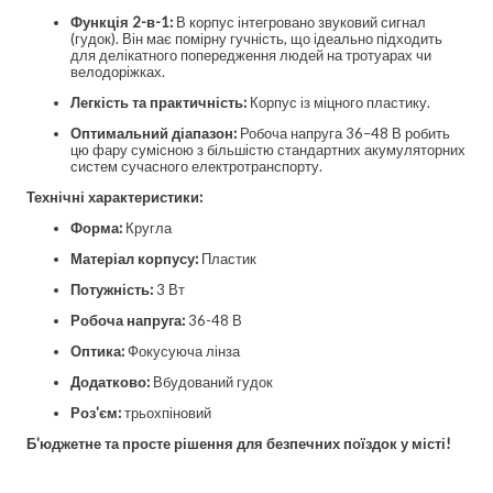
Функція 2-в-1:
В корпус інтегровано звуковий сигнал
(гудок). Він має помірну гучність, що ідеально підходить
для делікатного попередження людей на тротуарах чи
велодоріжках.
Легкість та практичність:
Корпус із міцного пластику.
Оптимальний діапазон:
Робоча напруга 36–48 В робить
цю фару сумісною з більшістю стандартних акумуляторних
систем сучасного електротранспорту.
Технічні характеристики:
Форма:
Кругла
Матеріал корпусу:
Пластик
Потужність:
3 Вт
Робоча напруга:
36-48 В
Оптика:
Фокусуюча лінза
Додатково:
Вбудований гудок
Роз'єм:
трьохпіновий
Б'юджетне та просте рішення для безпечних поїздок у місті!