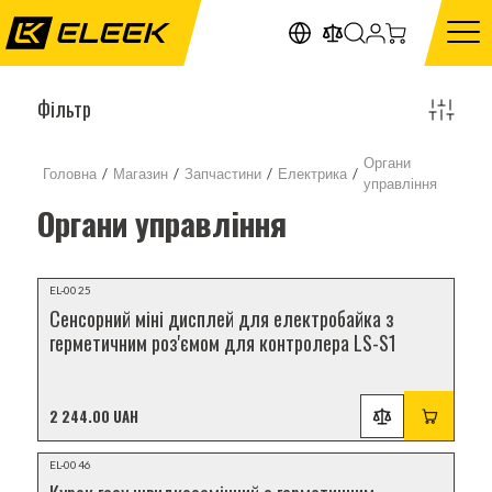
Фільтр
Органи
Головна
/
Магазин
/
Запчастини
/
Електрика
/
управління
Органи управління
Відеоогляд
EL-0025
НОВИНКА
Сенсорний міні дисплей для електробайка з
герметичним роз'ємом для контролера LS-S1
2 244.00 UAH
Відеоогляд
EL-0046
НОВИНКА