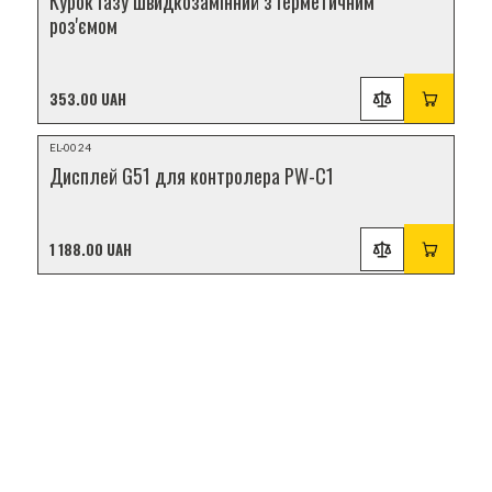
Курок газу швидкозамінний з герметичним
роз'ємом
353.00 UAH
НОВИНКА
EL-0024
Дисплей G51 для контролера PW-C1
1 188.00 UAH