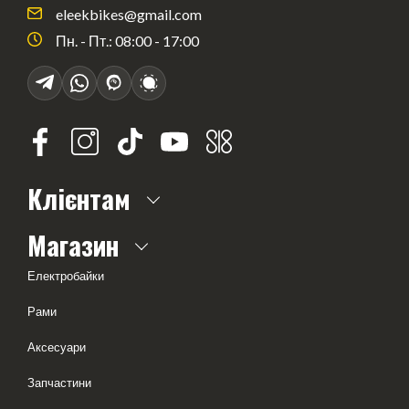
eleekbikes@gmail.com
Пн. - Пт.: 08:00 - 17:00
Клієнтам
Про нас
Магазин
Часті питання
Електробайки
Доставка і оплата
Рами
Оферта
Аксесуари
Тест-драйв
Запчастини
Геометрія рам