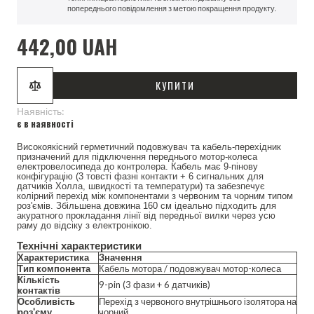
попереднього повідомлення з метою покращення продукту.
442,00 UAH
КУПИТИ
Наявність:
є в наявності
Високоякісний герметичний подовжувач та кабель-перехідник
призначений для підключення переднього мотор-колеса
електровелосипеда до контролера. Кабель має 9-пінову
конфігурацію (3 товсті фазні контакти + 6 сигнальних для
датчиків Холла, швидкості та температури) та забезпечує
колірний перехід між компонентами з червоним та чорним типом
роз'ємів. Збільшена довжина 160 см ідеально підходить для
акуратного прокладання лінії від передньої вилки через усю
раму до відсіку з електронікою.
Технічні характеристики
Характеристика
Значення
Тип компонента
Кабель мотора / подовжувач мотор-колеса
Кількість
9-pin (3 фази + 6 датчиків)
контактів
Особливість
Перехід з червоного внутрішнього ізолятора на
роз'єму
чорний