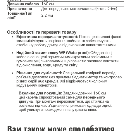
Довжина кабелю
160 см
Призначення
Для переднього мотор-колеса (Front Drive)
Товщина/Тип
2.2 мм
лінії
Особливості та переваги товару
Ефективна передача потужності:
Потовщені силові фазні
жили мінімізують нагрівання кабелю та забезпечують
стабільну роботу двигуна під високими навантаженнями.
Надійний захист класу WP (Waterproof):
Обидва кінці
кабелю оснащені герметичними круглими роз'ємами із
гумовими ущільнювачами, що повністю захищає контакти
від окислення, води, бруду та снігу.
Рішення для сумісності:
Спеціальний колірний перехід
роз'ємів дозволяє без проблем з'єднати мотор та контролер
різних серій або брендів, які відрізняються колірним
кодуванням конекторів.
Важливо для покупців:
Завдяки довжині 160 см
цей кабель спроєктований саме для
переднього
двигуна. При монтажі переконайтеся, що стрілки на
роз'ємах під час з'єднання спрямовані одна до одної,
щоб уникнути пошкодження внутрішніх пінів.
Вам також може сподобатися