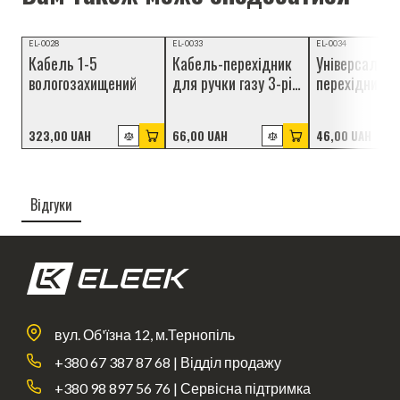
Відеоогляд
НОВИНКА
НОВИНКА
EL-0028
EL-0033
EL-0034
Кабель 1-5
Кабель-перехідник
Універсальни
НОВИНКА
вологозахищений
для ручки газу 3-pin
перехідник р
(Julet
julet 3-pin
вологозахищений),
Waterproof - 
323,00 UAH
66,00 UAH
46,00 UAH
100 см
см (wpJL 3pF
AD/L 15cm)
Відгуки
вул. Об'їзна 12, м.Тернопіль
+380 67 387 87 68 | Відділ продажу
+380 98 897 56 76 | Сервісна підтримка