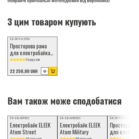
обирайте оригінальні мотопідніжки від виробника!
З цим товаром купують
ТОП ПРОДАЖІВ
EK-SP-F-A170V
Просторова рама
для електробайка
ELEEK Atom 170 Velo
3 відгуків
22 250,00 UAH
Вам також може сподобатися
Відеоогляд
EK-EB-ASP001
EK-EB-AMS001
EK-SP-F-A170V
Електробайк ELEEK
Електробайк ELEEK
Просторова 
Atom Street
Atom Military
для електро
ELEEK Atom 1
35 відгуків
99 відгуків
3 відгукі