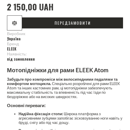
2 150,00 UAH
ПЕРЕДЗАМОВИТИ
Виробник
Україна
Бренд
ELEEK
Наявність:
під замовлення
Мотопідніжки для рами ELEEK Atom
Забудьте про компроміси між велосипедними педалями та
комфортом мотоцикла.
Спеціально розроблені для рами ELEEK
Atom та інших кастомних рам, ці мотопідніжки забезпечують
максимальну стабільність та впевненість під час їзди по
бездоріжжю або на високих швидкостях.
Основні переваги:
Надійна фіксація стопи:
Широка платформа з
агресивними зубцями запобігає зісковзуванню ноги навіть у
бруді, снігу або під час дощу.