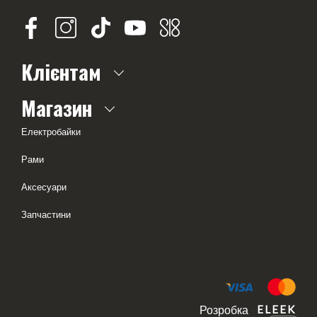
Клієнтам
Про нас
Магазин
Часті питання
Електробайки
Доставка і оплата
Рами
Оферта
Аксесуари
Тест-драйв
Запчастини
Геометрія рам
Розробка
ELEEK