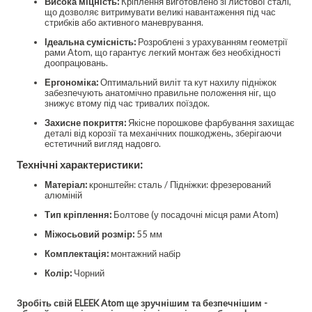
Висока міцність:
Кріплення виготовлено зі листової сталі,
що дозволяє витримувати великі навантаження під час
стрибків або активного маневрування.
Ідеальна сумісність:
Розроблені з урахуванням геометрії
рами Atom, що гарантує легкий монтаж без необхідності
доопрацювань.
Ергономіка:
Оптимальний виліт та кут нахилу підніжок
забезпечують анатомічно правильне положення ніг, що
знижує втому під час тривалих поїздок.
Захисне покриття:
Якісне порошкове фарбування захищає
деталі від корозії та механічних пошкоджень, зберігаючи
естетичний вигляд надовго.
Технічні характеристики:
Матеріал:
кронштейн: сталь / Підніжки: фрезерований
алюміній
Тип кріплення:
Болтове (у посадочні місця рами Atom)
Міжосьовий розмір:
55 мм
Комплектація:
монтажний набір
Колір:
Чорний
Зробіть свій ELEEK Atom ще зручнішим та безпечнішим -