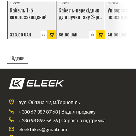
Відеоогляд
НОВИНКА
НОВИНКА
EL-0028
EL-0033
EL-0034
Кабель 1-5
Кабель-перехідник
Універсальни
НОВИНКА
вологозахищений
для ручки газу 3-pin
перехідник р
(Julet
julet 3-pin
вологозахищений),
Waterproof - 
323,00 UAH
66,00 UAH
46,00 UAH
100 см
см (wpJL 3pF
AD/L 15cm)
Відгуки
вул. Об'їзна 12, м.Тернопіль
+380 67 387 87 68 | Відділ продажу
+380 98 897 56 76 | Сервісна підтримка
eleekbikes@gmail.com