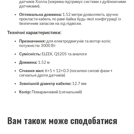
датчиків Холла (зокрема підтримує системи з дублюючими
датчиками).
Оптимальна довжина:
1.52 метри дозволяють зручно
прокласти кабель по рамі байка будь-якої конфігурації із
безпечним запасом на хід підвіски.
Технічні характеристики:
Призначення:
для електродвигунів та мотор-коліс
потужністю 3000 Вт
Сумісність:
ELEEK, QS205 та аналоги
Довжина:
1.52 м
Січення жил:
6×5 + 12×0.3 (посилені силові фази +
сигнальні дроти датчиків)
Зовнішній діаметр кабелю:
12.7 мм
Колір:
Помаранчевий (сигнальний)
Вам також може сподобатися