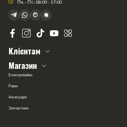
Пн. - Пт.: 08:00 - 17:00
Клієнтам
Про нас
Магазин
Часті питання
Електробайки
Доставка і оплата
Рами
Оферта
Аксесуари
Тест-драйв
Запчастини
Геометрія рам