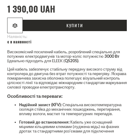
1 390,00 UAH
КУПИТИ
Наявність:
є в наявності
Високоякісний посилений кабель, розроблений спеціально для
потужних електродвигунів та мотор-коліс потужністю
3000 Вт
(ідеально підходить для ELEEK (
QS205)
.
Цей кабель забезпечує стабільну передачу високого струму від
контролера до двигуна без втрат потужності та перегріву. Яскрава
помаранчева захисна оболонка полегшує візуальний контроль
цілісності лінії та відповідає міжнародним стандартам маркування
силової проводки електротранспорту.
Особливості та переваги:
Надійний захист (KFV):
Спеціальна високотемпературна
ізоляція стійка до механічних пошкоджень, перетирання,
впливу вологи, мастил та температурних перепадів.
Готовий до встановлення:
Кабель уже оснащений
міцними кільцевими клемами (луджена мідь) на фазних
дротах та стандартними роз'ємами для підключення