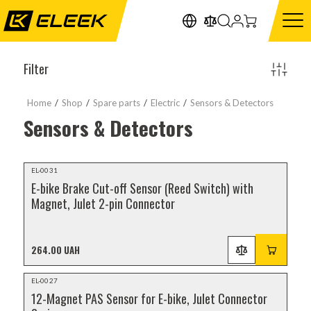
Filter
Home
/
Shop
/
Spare parts
/
Electric
/
Sensors & Detectors
Sensors & Detectors
NEW
EL-0031
E-bike Brake Cut-off Sensor (Reed Switch) with
Magnet, Julet 2-pin Connector
264.00 UAH
NEW
EL-0027
12-Magnet PAS Sensor for E-bike, Julet Connector