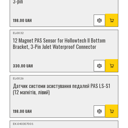
3-pin
198.00 UAH
NEW
EL-0032
12 Magnet PAS Sensor for Hollowtech II Bottom
Bracket, 3-Pin Julet Waterproof Connector
330.00 UAH
NEW
EL-0026
Датчик системи асистування педалей PAS LS-S1
(12 магнітів, лівий)
198.00 UAH
NEW
EK-040307001