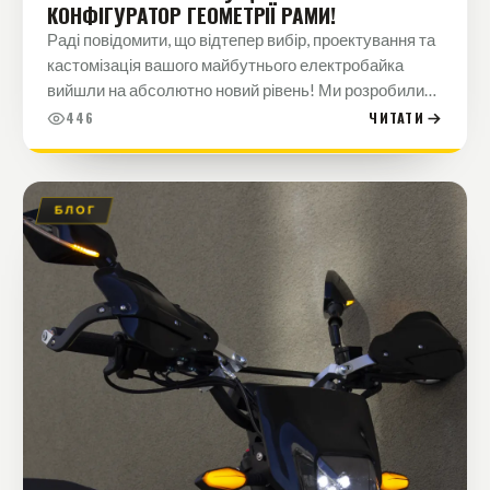
КОНФІГУРАТОР ГЕОМЕТРІЇ РАМИ!
Раді повідомити, що відтепер вибір, проектування та
кастомізація вашого майбутнього електробайка
вийшли на абсолютно новий рівень! Ми розробили
та інтегрували в сайт унікальний технічний
446
ЧИТАТИ
інструмент - Конфігуратор…
БЛОГ