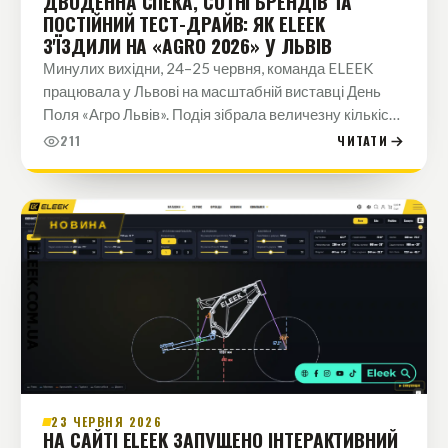
ДВОДЕННА СПЕКА, СОТНІ БРЕНДІВ ТА
ПОСТІЙНИЙ ТЕСТ-ДРАЙВ: ЯК ELEEK
З'ЇЗДИЛИ НА «AGRO 2026» У ЛЬВІВ
Минулих вихідни, 24–25 червня, команда ELEEK
працювала у Львові на масштабній виставці День
Поля «Агро Львів». Подія зібрала величезну кількість
відомих брендів та відвідувачів, а літня погода
211
ЧИТАТИ
вирішила випробувати всіх…
НОВИНА
23 ЧЕРВНЯ 2026
НА САЙТІ ELEEK ЗАПУЩЕНО ІНТЕРАКТИВНИЙ