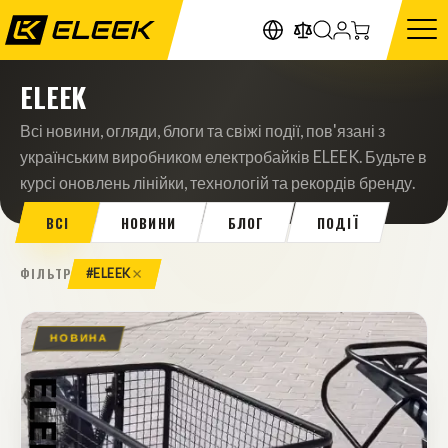
ELEEK
Всі новини, огляди, блоги та свіжі події, пов'язані з
українським виробником електробайків ELEEK. Будьте в
курсі оновлень лінійки, технологій та рекордів бренду.
ВСІ
НОВИНИ
БЛОГ
ПОДІЇ
ФІЛЬТР
#ELEEK
НОВИНА