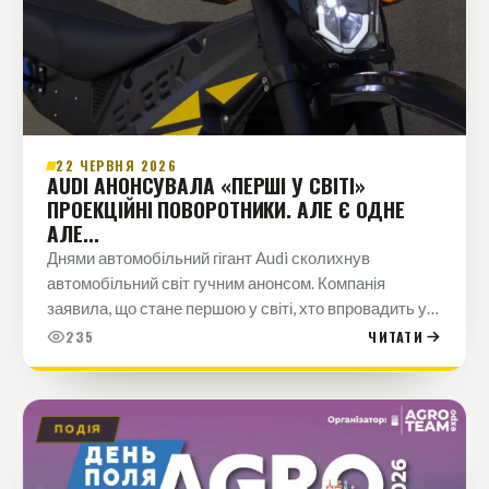
22 ЧЕРВНЯ 2026
AUDI АНОНСУВАЛА «ПЕРШІ У СВІТІ»
ПРОЕКЦІЙНІ ПОВОРОТНИКИ. АЛЕ Є ОДНЕ
АЛЕ...
Днями автомобільний гігант Audi сколихнув
автомобільний світ гучним анонсом. Компанія
заявила, що стане першою у світі, хто впровадить у
серійні авто надсучасну оптику — поворотники, які
235
ЧИТАТИ
проєктують графічні сигнали…
ПОДІЯ