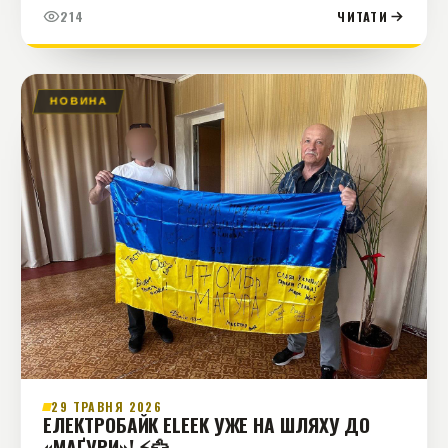
для ефективної роботи в полі та повного бездоріжжя.
214
ЧИТАТИ
НОВИНА
29 ТРАВНЯ 2026
ЕЛЕКТРОБАЙК ELEEK УЖЕ НА ШЛЯХУ ДО
«МАҐУРИ»! ⚡️🦅