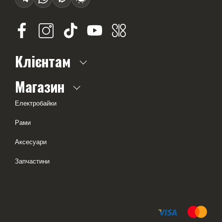
Клієнтам
Про нас
Магазин
Часті питання
Електробайки
Доставка і оплата
Рами
Оферта
Аксесуари
Тест-драйв
Запчастини
Геометрія рам