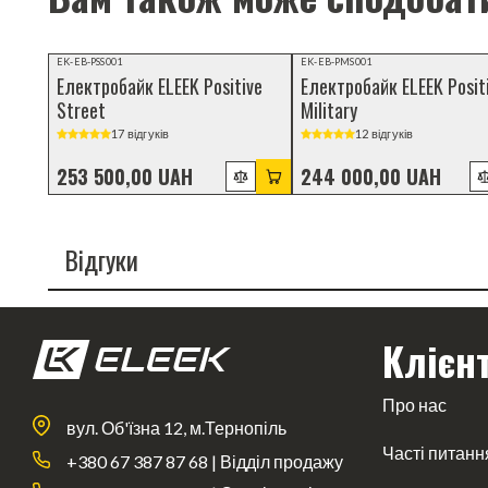
Відеоогляд
EK-EB-PSS001
EK-EB-PMS001
Електробайк ELEEK Positive
Електробайк ELEEK Posit
Street
Military
17 відгуків
12 відгуків
253 500,00 UAH
244 000,00 UAH
Відгуки
Клієн
Про нас
вул. Об'їзна 12, м.Тернопіль
Часті питанн
+380 67 387 87 68 | Відділ продажу