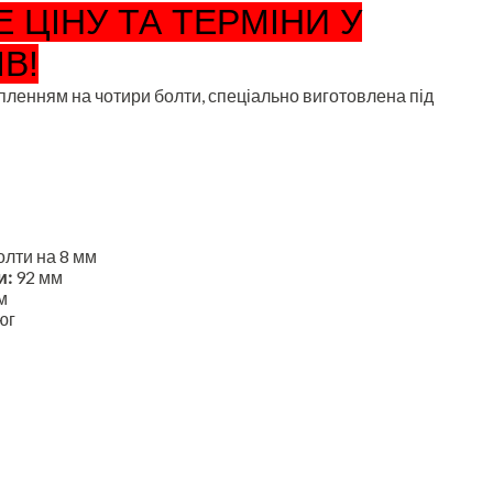
 ЦІНУ ТА ТЕРМІНИ У
В!
ріпленням на чотири болти, спеціально виготовлена під
олти на 8 мм
и:
92 мм
м
юг