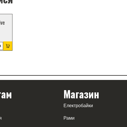
ТОП ПРОДАЖІВ
ive
там
Магазин
Електробайки
я
Рами