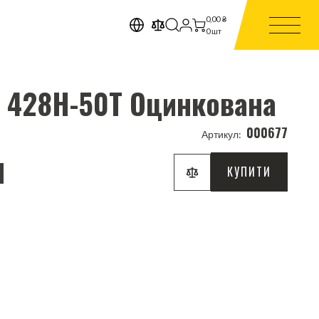
0,00
₴
0
шт
K 428H-50T Оцинкована
000677
Артикул:
H
КУПИТИ