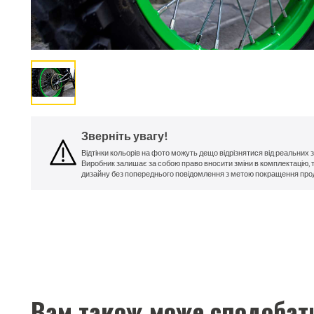
Зверніть увагу!
Відтінки кольорів на фото можуть дещо відрізнятися від реальних
Виробник залишає за собою право вносити зміни в комплектацію, 
дизайну без попереднього повідомлення з метою покращення про
Вам також може сподобат