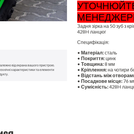
УТОЧНЮЙТЕ
МЕНЕДЖЕРІ
Задня зірка на 50 зуб з к
428H ланцюг
Специфікація:
•
Матеріал:
сталь
•
Покриття:
цинк
•
Товщина:
8 мм
 залежно від екрана вашого пристрою.
•
Кріплення:
на чотири б
технічні характеристики та елементи
дукту.
•
Відстань між отворам
•
Посадкове місце:
76 м
•
Сумісність:
428H ланц
ися