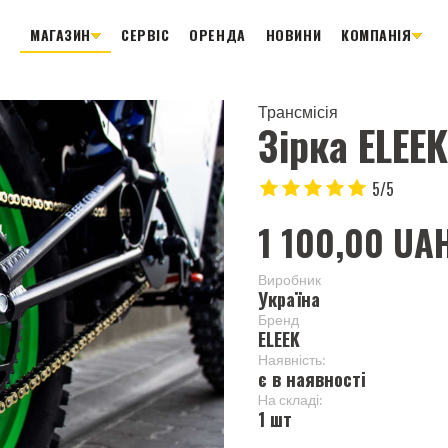
МАГАЗИН
СЕРВІС
ОРЕНДА
НОВИНИ
КОМПАНІЯ
Трансмісія
Зірка ELEE
5/5
1 100,00 UA
Виробник
Україна
Бренд
ELEEK
Наявність:
є в наявності
Hа складі:
1 шт