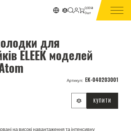
0,00
₴
0
шт
колодки для
ків ELEEK моделей
 Atom
EK-040203001
Артикул:
КУПИТИ
ховані на високі навантаження та інтенсивну