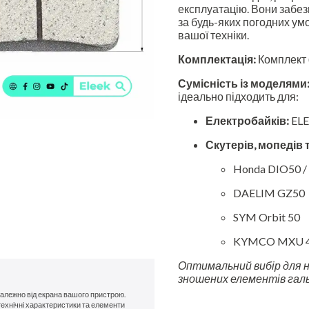
експлуатацію. Вони забез
за будь-яких погодних ум
вашої техніки.
Комплектація:
Комплект (
Сумісність із моделями
ідеально підходить для:
Електробайків:
ELE
Скутерів, мопедів 
Honda DIO50 / 
DAELIM GZ50
SYM Orbit 50
KYMCO MXU 
Оптимальний вибір для н
зношених елементів галь
 залежно від екрана вашого пристрою.
технічні характеристики та елементи