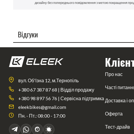
дизайну без попереднього повідомлення з метою покращення про
Відгуки
Клієн
Про нас
вул. Об'їзна 12, м.Тернопіль
Часті питанн
+380 67 387 87 68 | Відділ продажу
+380 98 897 56 76 | Сервісна підтримка
Доставка і о
eleekbikes@gmail.com
Оферта
Пн. - Пт.: 08:00 - 17:00
Тест-драйв