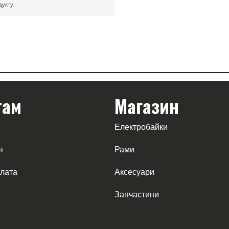
дукту.
там
Магазин
Електробайки
я
Рами
плата
Аксесуари
Запчастини